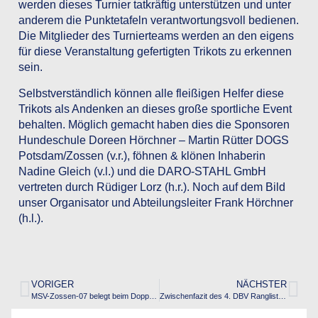
werden dieses Turnier tatkräftig unterstützen und unter
anderem die Punktetafeln verantwortungsvoll bedienen.
Die Mitglieder des Turnierteams werden an den eigens
für diese Veranstaltung gefertigten Trikots zu erkennen
sein.
Selbstverständlich können alle fleißigen Helfer diese
Trikots als Andenken an dieses große sportliche Event
behalten. Möglich gemacht haben dies die Sponsoren
Hundeschule Doreen Hörchner – Martin Rütter DOGS
Potsdam/Zossen (v.r.), föhnen & klönen Inhaberin
Nadine Gleich (v.l.) und die DARO-STAHL GmbH
vertreten durch Rüdiger Lorz (h.r.). Noch auf dem Bild
unser Organisator und Abteilungsleiter Frank Hörchner
(h.l.).
VORIGER
NÄCHSTER
MSV-Zossen-07 belegt beim Doppel-Nordcup des SC Siemensstadt einen grandiosen 2. Platz
Zwischenfazit des 4. DBV Ranglistenturniers