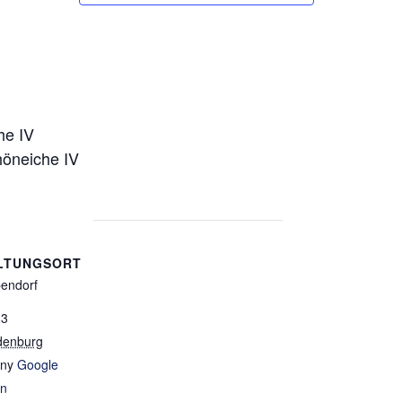
he IV
öneiche IV
LTUNGSORT
bendorf
13
denburg
ny
Google
en