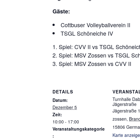
Gäste:
Cottbuser Volleyballverein II
TSGL Schöneiche IV
Spiel: CVV II vs TSGL Schöneic
Spiel: MSV Zossen vs TSGL Sch
Spiel: MSV Zossen vs CVV II
DETAILS
VERANSTA
Turnhalle Da
Datum:
Jägerstraße
Dezember 5
Jägerstraße 
Zeit:
zossen
,
Bran
10:00 - 17:00
15806
Germa
Veranstaltungskategorie
Karte anzeig
: